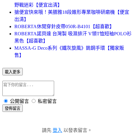
野戰迷彩【便宜出清】
搶便宜快來哦！美膳雅18段錐形專業咖啡研磨機【便宜
出清】
ROBERTA休閒穿針皮帶050R-B4101【超喜歡】
ROBERTA諾貝達 台灣製 吸濕排汗 V領T恤短袖POLO衫
黑色【超喜歡】
MASSA-G Deco系列《鐵灰旋風》鎢鋼手環【獨家販
售】
載入更多
公開留言
私密留言
發佈留言
請先
登入
以發表留言。